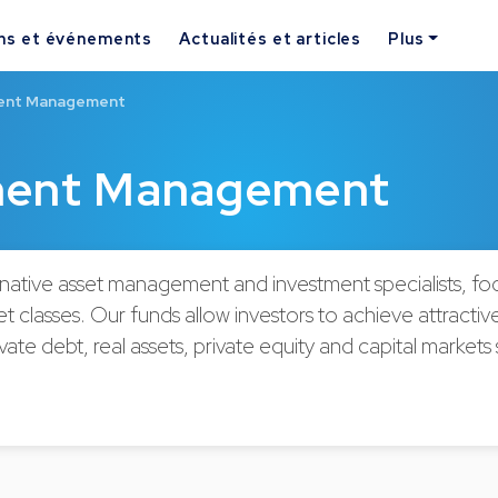
ns et événements
Actualités et articles
Plus
ment Management
tment Management
rnative asset management and investment specialists, fo
et classes. Our funds allow investors to achieve attracti
ivate debt, real assets, private equity and capital markets 