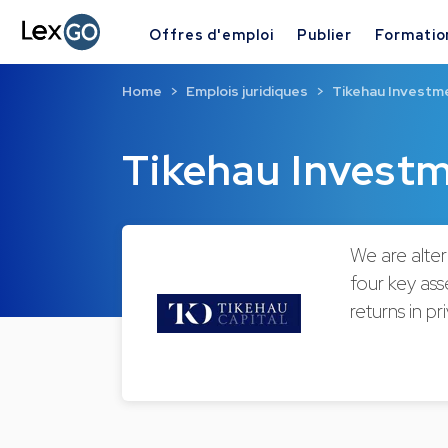
Offres d'emploi
Publier
Formatio
Home
Emplois juridiques
Tikehau Invest
Tikehau Inves
We are alte
four key ass
returns in pr