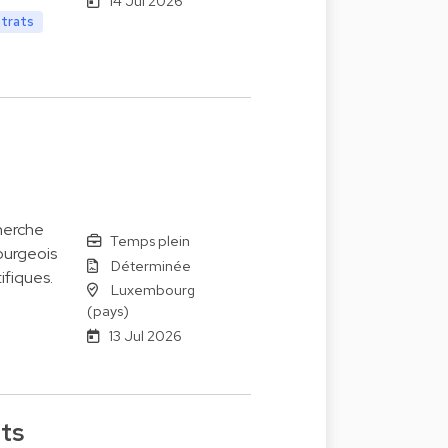
14 Jul 2026
ntrats
herche
Temps plein
ourgeois
Déterminée
ifiques.
Luxembourg
(pays)
13 Jul 2026
ets