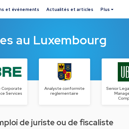
ns et événements
Actualités et articles
Plus
ques au Luxembourg
e Corporate
Analyste conformite
Senior Lega
ce Services
reglementaire
Manag
Comp
loi de juriste ou de fiscaliste