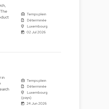
rch,
. The
Temps plein
oduct
Déterminée
Luxembourg
02 Jul 2026
 in
Temps plein
e
Déterminée
search
Luxembourg
(pays)
24 Jun 2026