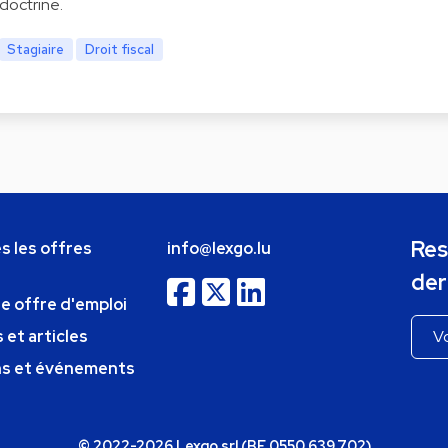
doctrine.
Stagiaire
Droit fiscal
Res
s les offres
info@lexgo.lu
der
ne offre d'emploi
 et articles
ns et événements
© 2022-2026 Lexgo srl (BE 0550.639.702)