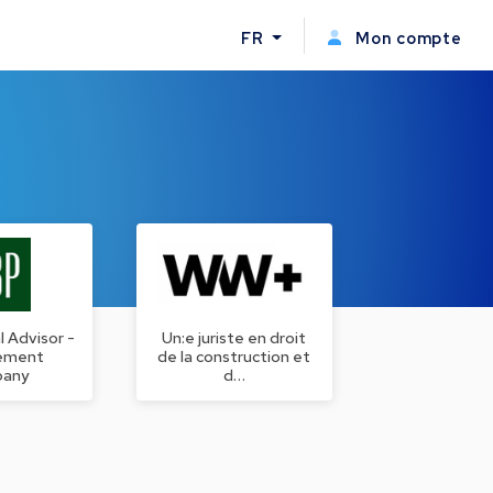
FR
Mon compte
l Advisor -
Un:e juriste en droit
ement
de la construction et
any
d…