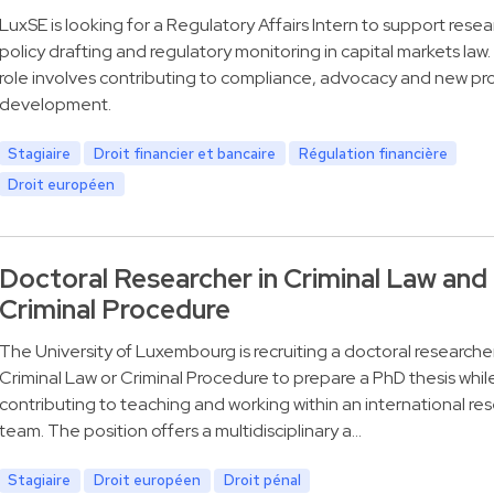
LuxSE is looking for a Regulatory Affairs Intern to support resea
policy drafting and regulatory monitoring in capital markets law
role involves contributing to compliance, advocacy and new pr
development.
Stagiaire
Droit financier et bancaire
Régulation financière
Droit européen
Doctoral Researcher in Criminal Law and
Criminal Procedure
The University of Luxembourg is recruiting a doctoral researcher
Criminal Law or Criminal Procedure to prepare a PhD thesis whil
contributing to teaching and working within an international re
team. The position offers a multidisciplinary a…
Stagiaire
Droit européen
Droit pénal