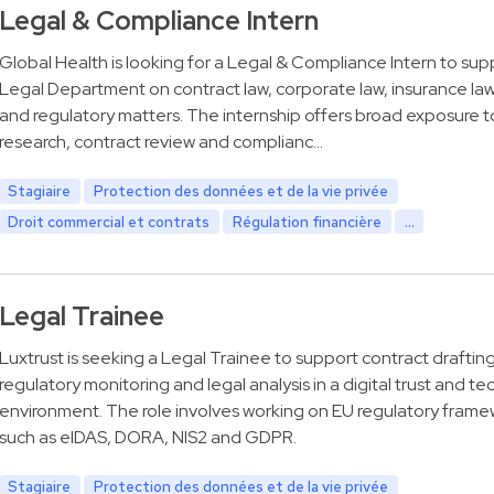
Legal & Compliance Intern
Global Health is looking for a Legal & Compliance Intern to sup
Legal Department on contract law, corporate law, insurance la
and regulatory matters. The internship offers broad exposure t
research, contract review and complianc…
Stagiaire
Protection des données et de la vie privée
Droit commercial et contrats
Régulation financière
...
Legal Trainee
Luxtrust is seeking a Legal Trainee to support contract drafting
regulatory monitoring and legal analysis in a digital trust and te
environment. The role involves working on EU regulatory frame
such as eIDAS, DORA, NIS2 and GDPR.
Stagiaire
Protection des données et de la vie privée