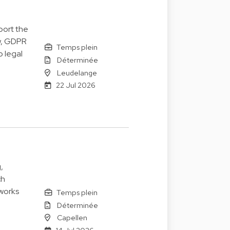
port the
w, GDPR
Temps plein
o legal
Déterminée
Leudelange
22 Jul 2026
,
ch
works
Temps plein
Déterminée
Capellen