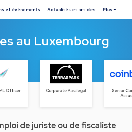
ns et événements
Actualités et articles
Plus
ques au Luxembourg
ML Officer
Corporate Paralegal
Senior Co
Assoc
loi de juriste ou de fiscaliste