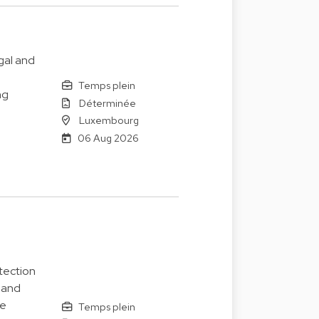
gal and
Temps plein
ng
Déterminée
Luxembourg
06 Aug 2026
tection
 and
le
Temps plein