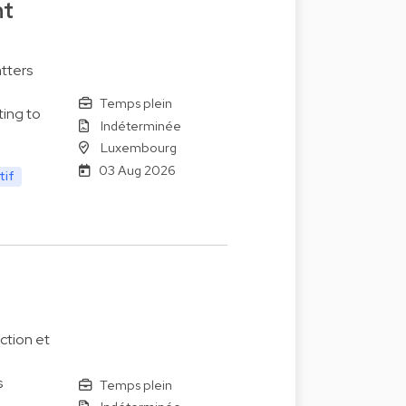
nt
tters
Temps plein
ting to
Indéterminée
Luxembourg
03 Aug 2026
tif
ction et
s
Temps plein