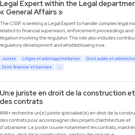
Legal Expert within the Legal departme
« General Affairs »
The CSSF is seeking a Legal Expert to handle complex legal ma
related to financial supervision, enforcement proceedings and
litigation involving the regulator. The role also includes contribu
regulatory development and whistleblowing inve…
Juriste
Litiges et arbitrage/médiation
Droit public et administra
Droit financier et bancaire
...
Un:e juriste en droit de la construction et
des contrats
WW+ recherche un(e) juriste spécialisé(e) en droit de la constru
des contrats pour accompagner des projets d’architecture et
d’urbanisme. Le poste couvre notamment les contrats, marché
publics, droit de la construction, gestion des risques e…