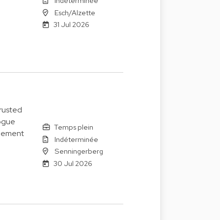
Indéterminée
Esch/Alzette
31 Jul 2026
trusted
logue
Temps plein
agement
Indéterminée
Senningerberg
30 Jul 2026