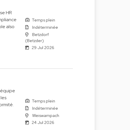
ise HR
mpliance
Temps plein
le also
Indéterminée
Betzdorf
(Betzder)
29 Jul 2026
’équipe
 les
Temps plein
ormité.
Indéterminée
Weiswampach
24 Jul 2026