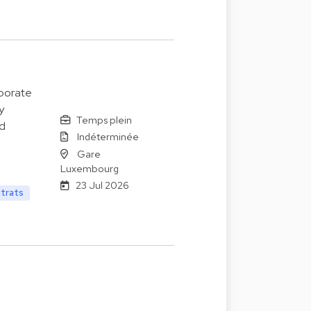
rporate
y
Temps plein
ad
Indéterminée
Gare
Luxembourg
23 Jul 2026
ntrats