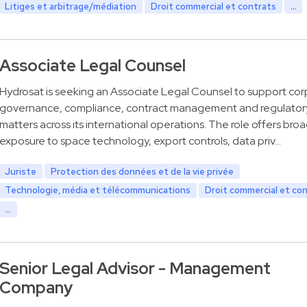
Litiges et arbitrage/médiation
Droit commercial et contrats
...
Associate Legal Counsel
Hydrosat is seeking an Associate Legal Counsel to support co
governance, compliance, contract management and regulator
matters across its international operations. The role offers bro
exposure to space technology, export controls, data priv…
Juriste
Protection des données et de la vie privée
Technologie, média et télécommunications
Droit commercial et co
...
Senior Legal Advisor - Management
Company