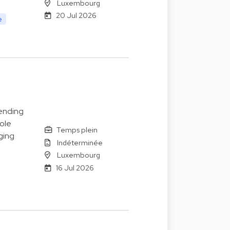
Luxembourg
20 Jul 2026
e
lending
role
Temps plein
ging
Indéterminée
Luxembourg
16 Jul 2026