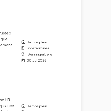
trusted
logue
Temps plein
agement
Indéterminée
Senningerberg
30 Jul 2026
ise HR
mpliance
Temps plein