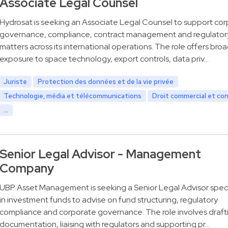
Associate Legal Counsel
Hydrosat is seeking an Associate Legal Counsel to support co
governance, compliance, contract management and regulator
matters across its international operations. The role offers bro
exposure to space technology, export controls, data priv…
Juriste
Protection des données et de la vie privée
Technologie, média et télécommunications
Droit commercial et co
...
Senior Legal Advisor - Management
Company
UBP Asset Management is seeking a Senior Legal Advisor speci
in investment funds to advise on fund structuring, regulatory
compliance and corporate governance. The role involves draft
documentation, liaising with regulators and supporting pr…