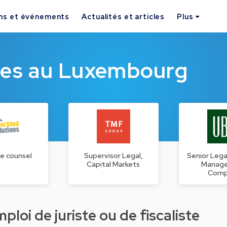
ns et événements
Actualités et articles
Plus
ques au Luxembourg
e counsel
Supervisor Legal,
Senior Lega
Capital Markets
Manag
Comp
loi de juriste ou de fiscaliste