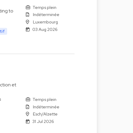
Temps plein
ting to
Indéterminée
Luxembourg
03 Aug 2026
tif
ction et
s
Temps plein
Indéterminée
Esch/Alzette
31 Jul 2026