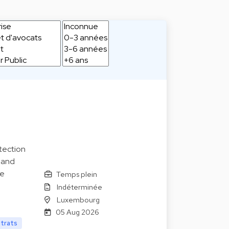
tection
 and
le
Temps plein
Indéterminée
Luxembourg
05 Aug 2026
ntrats