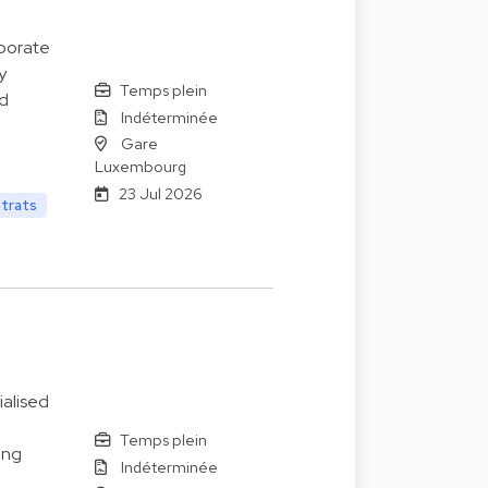
rporate
y
Temps plein
ad
Indéterminée
Gare
Luxembourg
23 Jul 2026
ntrats
alised
Temps plein
ing
Indéterminée