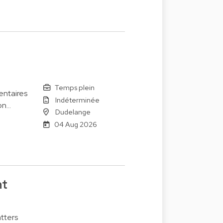
Temps plein
entaires
Indéterminée
on…
Dudelange
04 Aug 2026
nt
tters