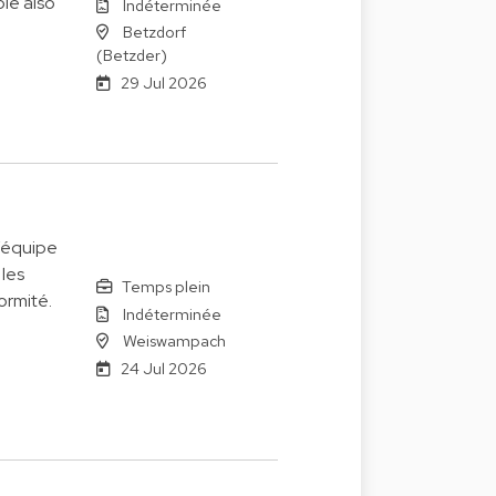
le also
Indéterminée
Betzdorf
(Betzder)
29 Jul 2026
’équipe
 les
Temps plein
ormité.
Indéterminée
Weiswampach
24 Jul 2026