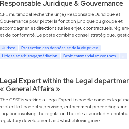
Responsable Juridique & Gouvernance
CFL multimodal recherche un(e) Responsable Juridique et
Gouvernance pour piloter la fonction juridique du groupe et
accompagner les directions sur les enjeux contractuels, réglem
et de conformité. Le poste combine conseil stratégique, gesti
Juriste
Protection des données et de la vie privée
Litiges et arbitrage/médiation
Droit commercial et contrats
...
Legal Expert within the Legal departme
« General Affairs »
The CSSF is seeking a Legal Expert to handle complex legal ma
related to financial supervision, enforcement proceedings and
litigation involving the regulator. The role also includes contribu
regulatory development and whistleblowing inve…