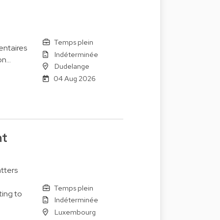
Temps plein
entaires
Indéterminée
on…
Dudelange
04 Aug 2026
nt
tters
Temps plein
ting to
Indéterminée
Luxembourg