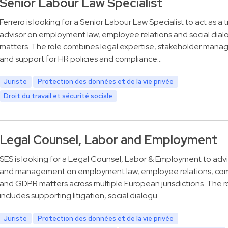
Senior Labour Law Specialist
Ferrero is looking for a Senior Labour Law Specialist to act as a 
advisor on employment law, employee relations and social dia
matters. The role combines legal expertise, stakeholder man
and support for HR policies and compliance…
Juriste
Protection des données et de la vie privée
Droit du travail et sécurité sociale
Legal Counsel, Labor and Employment
SES is looking for a Legal Counsel, Labor & Employment to adv
and management on employment law, employee relations, co
and GDPR matters across multiple European jurisdictions. The ro
includes supporting litigation, social dialogu…
Juriste
Protection des données et de la vie privée