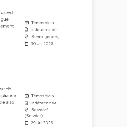
trusted
logue
Temps plein
agement
Indéterminée
Senningerberg
30 Jul 2026
ise HR
mpliance
Temps plein
le also
Indéterminée
Betzdorf
(Betzder)
29 Jul 2026