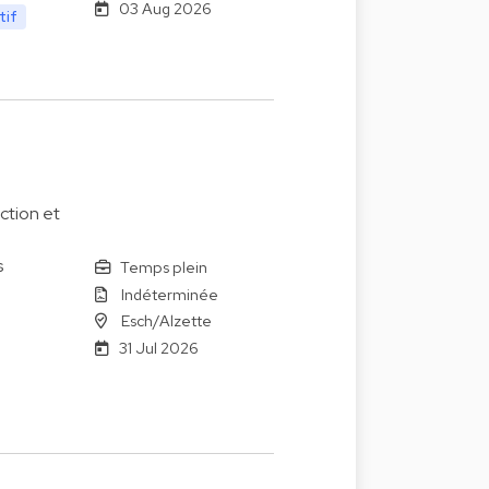
03 Aug 2026
tif
ction et
s
Temps plein
Indéterminée
Esch/Alzette
31 Jul 2026