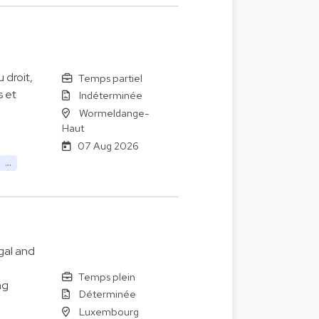
 droit,
Temps partiel
s et
Indéterminée
Wormeldange-
Haut
07 Aug 2026
...
gal and
Temps plein
ng
Déterminée
Luxembourg