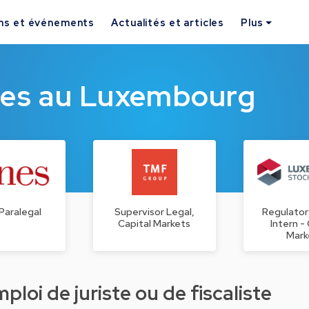
ns et événements
Actualités et articles
Plus
ques au Luxembourg
Paralegal
Supervisor Legal,
Regulator
Capital Markets
Intern -
Mark
loi de juriste ou de fiscaliste