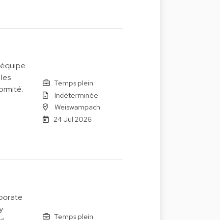
’équipe
 les
Temps plein
ormité.
Indéterminée
Weiswampach
24 Jul 2026
rporate
y
Temps plein