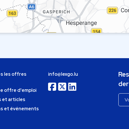
Res
s les offres
info@lexgo.lu
der
ne offre d'emploi
 et articles
ns et événements