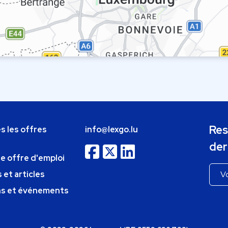
Res
s les offres
info@lexgo.lu
der
ne offre d'emploi
 et articles
ns et événements