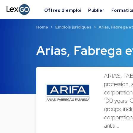
Offres d'emploi
Publier
Formatio
Home
Emplois juridiques
Arias, Fabrega e
Arias, Fabrega 
ARIAS, FABR
profession, a
corporations
100 years. O
groups, incl
corporation
antitr…