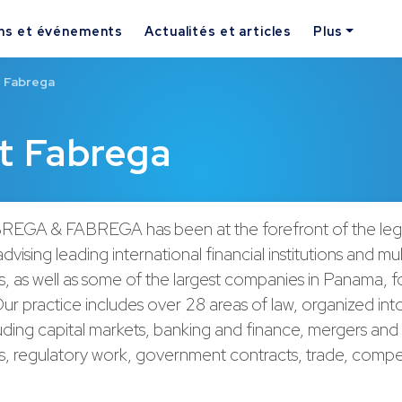
ns et événements
Actualités et articles
Plus
t Fabrega
et Fabrega
EGA & FABREGA has been at the forefront of the leg
dvising leading international financial institutions and mul
, as well as some of the largest companies in Panama, f
ur practice includes over 28 areas of law, organized into
uding capital markets, banking and finance, mergers and 
s, regulatory work, government contracts, trade, compe