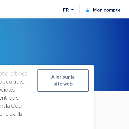
FR
Mon compte
tre cabinet
Aller sur le
t du travail
site web
ociétés
nt leurs
ant la Cour
elux. Ils