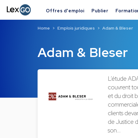
Offres d'emploi
Publier
Formatio
Home
Emplois juridiques
Adam & Bleser
Adam & Bleser
L’étude ADA
couvrent tou
et du droit b
commerciale
clients deva
de Justice 
son…