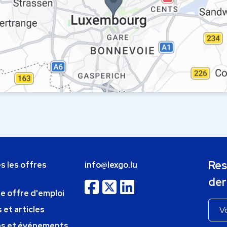
Res
s les offres
info@lexgo.lu
der
ne offre d'emploi
 et articles
ns et événements