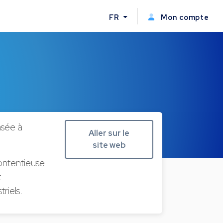
FR
Mon compte
sée à
Aller sur le
site web
contentieuse
t
riels.