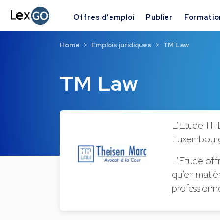
Offres d'emploi
Publier
Formatio
Home
Emplois juridiques
TM Law
TM Law
L’Etude TH
Luxembour
L’Etude offr
qu’en matièr
professionnel