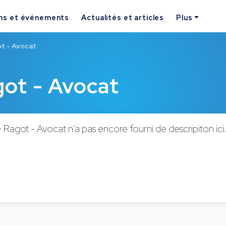
ns et événements
Actualités et articles
Plus
t - Avocat
ot - Avocat
agot - Avocat n'a pas encore fourni de descripiton ici