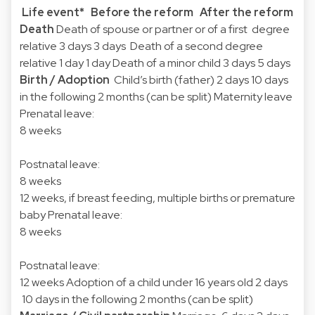
Life event*
Before the reform
After the reform
Death
Death of spouse or partner or of a first degree
relative 3 days 3 days Death of a second degree
relative 1 day 1 day Death of a minor child 3 days 5 days
Birth / Adoption
Child’s birth (father) 2 days 10 days
in the following 2 months (can be split) Maternity leave
Prenatal leave:
8 weeks
Postnatal leave:
8 weeks
12 weeks, if breast feeding, multiple births or premature
baby Prenatal leave:
8 weeks
Postnatal leave:
12 weeks Adoption of a child under 16 years old 2 days
10 days in the following 2 months (can be split)