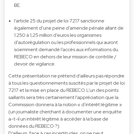
BE.
l’article 25 du projet de loi 7217 sanctionne
également d’une peine d’amende pénale allant de
1.250 à 1,25 million d’euros les organismes
d’autorégulation ou les professionnels qui auront
sciemment demandé l’accès aux informations du
REBECO en dehors de leur mission de contrôle /
devoir de vigilance.
Cette présentation ne prétend d’ailleurs pas répondre
à tous les questionnements suscités par le projet de loi
7217 et la mise en place du REBECO. L’un des points
saillants sera très certainement l’appréciation que la
Commission donnera à la notion « d’intérêt légitime »
(un journaliste cherchant à documenter une enquête
a-t-il un intérêt légitime à accéder à la base de
données du REBECO ?).
D’ailleurs, face à ces incertitudes, on ne peut