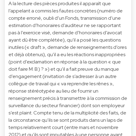
A la lecture des pièces produites il apparaît que
l’appelant a commis les fautes concrètes (numéro de
compte erroné, oubli d’un Fonds, transmission d’une
estimation d’honoraires d’auditeur ne se rapportant
pas à l’exercice visé, demande d’honoraires d’avocat
ayant dû être complétée), qu’il a posé les questions
inutiles (« draft », demande de renseignements d’ores
et déjà obtenus), qu’il a eu les réactions inappropriées
(point d’exclamation en réponse à la question « que
doit faire M. B.) ? ») et qu’il a fait preuve du manque
d’engagement (invitation de s’adresser à un autre
collègue de travail qui « va reprendre les rênes »,
réponse stéréotypée au lieu de fournir un
renseignement précis à transmettre à la commission de
surveillance du secteur financier) dont son employeur
s’est plaint. Compte tenu de la multiplicité des faits, de
la circonstance qu’ils se sont produits dans un laps de
temps relativement court (entre mars et novembre
2012) et qu’ils sont imputables à une personne ayant