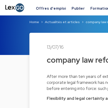
Offres d'emploi
Publier
Formatio
Home
Actualités et articles
company law 
13/07/16
company law ref
After more than ten years of ex
corporate legal framework has n
before entering into force: such 
Flexibility and legal certainty