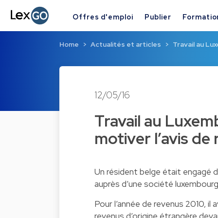
Offres d'emploi
Publier
Formatio
Home
Actualités et articles
Travail au Lu
12/05/16
Travail au Luxemb
motiver l’avis de 
Un résident belge était engagé da
auprès d’une société luxembourg
Pour l’année de revenus 2010, il 
revenus d’origine étrangère deva