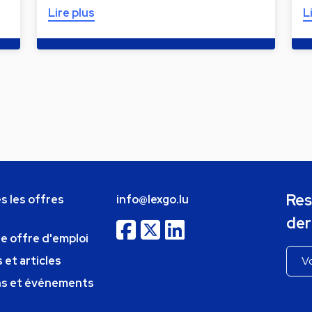
Lire plus
L
Res
s les offres
info@lexgo.lu
der
ne offre d'emploi
 et articles
ns et événements