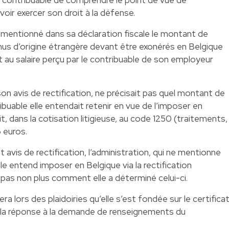
voir exercer son droit à la défense.
t mentionné dans sa déclaration fiscale le montant de
nus d’origine étrangère devant être exonérés en Belgique
au salaire perçu par le contribuable de son employeur
 son avis de rectification, ne précisait pas quel montant de
buable elle entendait retenir en vue de l’imposer en
t, dans la cotisation litigieuse, au code 1250 (traitements,
6 euros.
 avis de rectification, l’administration, qui ne mentionne
e entend imposer en Belgique via la rectification
i pas non plus comment elle a déterminé celui-ci.
uera lors des plaidoiries qu’elle s’est fondée sur le certifica
t à la réponse à la demande de renseignements du