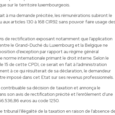
e sur le territoire luxembourgeois.
ait à ma demande précitée, les rémunérations subiront le
u aux articles 130 à 168 CIR92 sans pouvoir faire usage de
vis de rectification exposant notamment que l’application
ue entre le Grand-Duché du Luxembourg et la Belgique ne
isposition d’exception par rapport au régime général
e norme internationale primant le droit interne. Selon le
icle 15 de cette CPDI, ce serait en fait à l’administration
ment à ce qui résulterait de sa déclaration, le demandeur
 être imposé dans cet Etat sur ses revenus professionnels.
au contribuable sa décision de taxation et annonça le
ans son avis de rectification précité et l’enrôlement d’une
56.536,86 euros au code 1250.
e tribunal l’illégalité de la taxation en raison de l’absence d