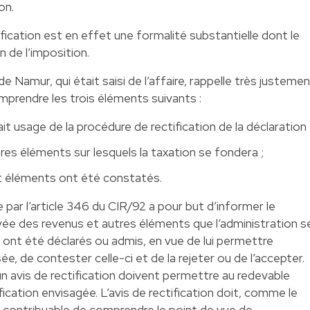
on.
tification est en effet une formalité substantielle dont le
n de l’imposition.
e Namur, qui était saisi de l’affaire, rappelle très justeme
omprendre les trois éléments suivants :
 fait usage de la procédure de rectification de la déclaration 
es éléments sur lesquels la taxation se fondera ;
t éléments ont été constatés.
 par l’article 346 du CIR/92 a pour but d’informer le
vée des revenus et autres éléments que l’administration s
 ont été déclarés ou admis, en vue de lui permettre
ée, de contester celle-ci et de la rejeter ou de l’accepter.
un avis de rectification doivent permettre au redevable
fication envisagée. L’avis de rectification doit, comme le
au contribuable de comprendre le point de vue de