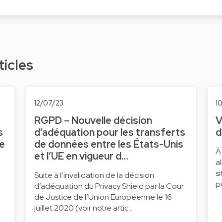
ticles
12/07/23
1
RGPD – Nouvelle décision
V
s
d’adéquation pour les transferts
d
ne
de données entre les États-Unis
À
et l’UE en vigueur d…
a
s
Suite à l’invalidation de la décision
p
d’adéquation du Privacy Shield par la Cour
de Justice de l’Union Européenne le 16
juillet 2020 (voir notre artic…