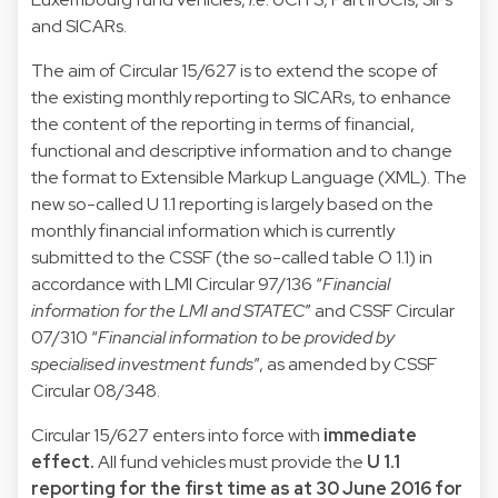
and SICARs.
The aim of Circular 15/627 is to extend the scope of
the existing monthly reporting to SICARs, to enhance
the content of the reporting in terms of financial,
functional and descriptive information and to change
the format to Extensible Markup Language (XML). The
new so-called U 1.1 reporting is largely based on the
monthly financial information which is currently
submitted to the CSSF (the so-called table O 1.1) in
accordance with LMI Circular 97/136 “
Financial
information for the LMI and STATEC
” and CSSF Circular
07/310 “
Financial information to be provided by
specialised investment funds
”, as amended by CSSF
Circular 08/348.
Circular 15/627 enters into force with
immediate
effect.
All fund vehicles must provide the
U 1.1
reporting for the first time as at 30 June 2016 for