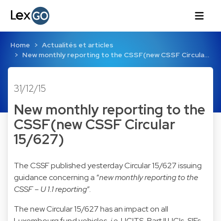
Home
Actualités et articles
New monthly reporting to the CSSF(new CSSF Circula…
31/12/15
New monthly reporting to the
CSSF(new CSSF Circular
15/627)
The CSSF published yesterday Circular 15/627 issuing
guidance concerning a “
new monthly reporting to the
CSSF – U 1.1 reporting
”.
The new Circular 15/627 has an impact on all
Luxembourg fund vehicles,
i.e
. UCITS, Part II UCIs, SIFs