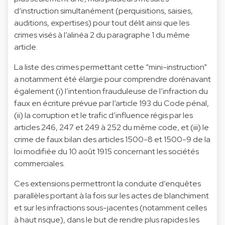
d’instruction simultanément (perquisitions, saisies,
auditions, expertises) pour tout délit ainsi que les
crimes visés à l’alinéa 2 du paragraphe 1 du même
article.
La liste des crimes permettant cette “mini-instruction”
a notamment été élargie pour comprendre dorénavant
également (i) l’intention frauduleuse de l’infraction du
faux en écriture prévue par l’article 193 du Code pénal,
(ii) la corruption et le trafic d’influence régis par les
articles 246, 247 et 249 à 252 du même code, et (iii) le
crime de faux bilan des articles 1500-8 et 1500-9 de la
loi modifiée du 10 août 1915 concernant les sociétés
commerciales.
Ces extensions permettront la conduite d’enquêtes
parallèles portant à la fois sur les actes de blanchiment
et sur les infractions sous-jacentes (notamment celles
à haut risque), dans le but de rendre plus rapides les