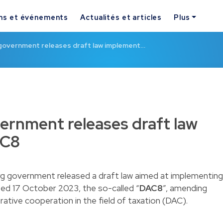
ns et événements
Actualités et articles
Plus
overnment releases draft law implement…
rnment releases draft law
AC8
rg government released a
draft law
aimed at implementing
ed 17 October 2023, the so-called “
DAC8
”, amending
rative cooperation in the field of taxation (DAC).