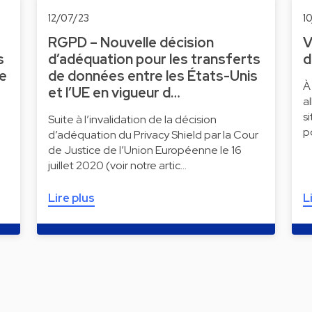
12/07/23
1
RGPD – Nouvelle décision
V
s
d’adéquation pour les transferts
d
ne
de données entre les États-Unis
À
et l’UE en vigueur d…
a
s
Suite à l’invalidation de la décision
p
d’adéquation du Privacy Shield par la Cour
de Justice de l’Union Européenne le 16
juillet 2020 (voir notre artic…
Lire plus
L