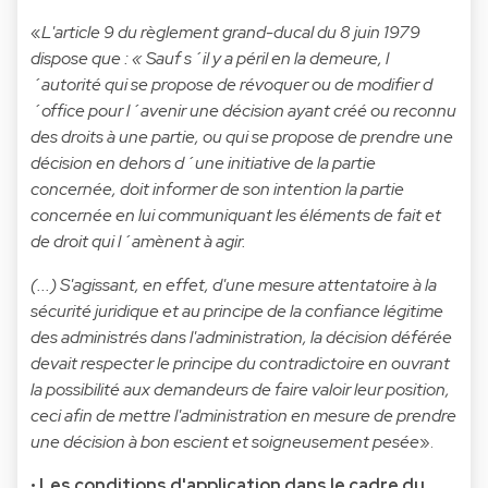
«
L'article 9 du règlement grand-ducal du 8 juin 1979
dispose que : « Sauf s´il y a péril en la demeure, l
´autorité qui se propose de révoquer ou de modifier d
´office pour l´avenir une décision ayant créé ou reconnu
des droits à une partie, ou qui se propose de prendre une
décision en dehors d´une initiative de la partie
concernée, doit informer de son intention la partie
concernée en lui communiquant les éléments de fait et
de droit qui l´amènent à agir.
(...) S'agissant, en effet, d'une mesure attentatoire à la
sécurité juridique et au principe de la confiance légitime
des administrés dans l'administration, la décision déférée
devait respecter le principe du contradictoire en ouvrant
la possibilité aux demandeurs de faire valoir leur position,
ceci afin de mettre l'administration en mesure de prendre
une décision à bon escient et soigneusement pesée
».
•
Les conditions d'application dans le cadre du