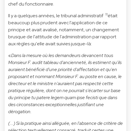
chef du fonctionnaire.
11
Il y a quelques années, le tribunal administratif
était
beaucoup plus prudent avec l'application de ce
principe et avait avalisé, notamment, un changement
brusque de l'attitude de l'administration par rapport
aux règles qu'elle avait suivies jusque-là:
«
Dans la mesure où les demandeurs devancent tous
Monsieur F. audit tableau d'ancienneté, ils estiment qu'ils
auraient bénéficié d'une priorité d'affectation et qu'en
proposant et nommant Monsieur F. au poste en cause, le
directeur et le ministre n'auraient pas respecté cette
pratique régulière, dont on ne pourrait s'écarter sur base
du principe tu patere legem quam ipse fecisti que dans
des circonstances exceptionnelles justifiant une
dérogation.
(...) Si la pratique ainsi alléguée, en l'absence de critère de
sélection textuellement consacré, traduit certes une