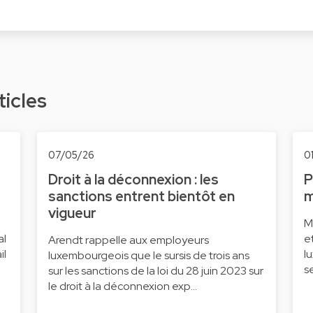
ticles
07/05/26
0
Droit à la déconnexion : les
P
sanctions entrent bientôt en
m
vigueur
M
al
e
Arendt rappelle aux employeurs
il
l
luxembourgeois que le sursis de trois ans
s
sur les sanctions de la loi du 28 juin 2023 sur
le droit à la déconnexion exp…