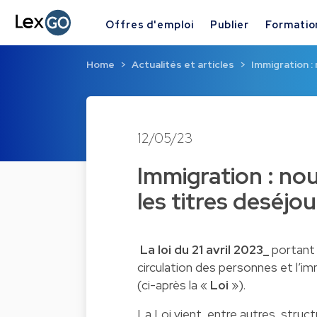
Offres d'emploi
Publier
Formatio
Home
Actualités et articles
Immigration :
12/05/23
Immigration : nou
les titres deséjo
La loi du 21 avril 2023_
portant 
circulation des personnes et l’i
(ci-après la «
Loi
»).
La Loi vient, entre autres, stru