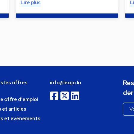
Lire plus
L
Res
s les offres
info@lexgo.lu
der
ne offre d'emploi
 et articles
ns et événements