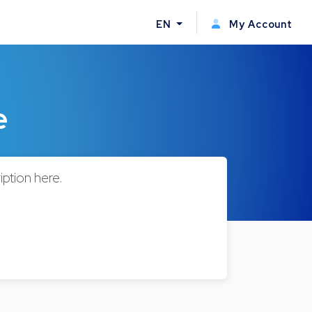
EN
My Account
e
ption here.