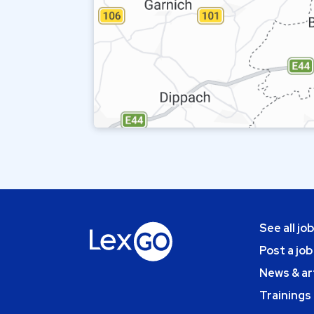
See all jo
Post a job
News & ar
Trainings