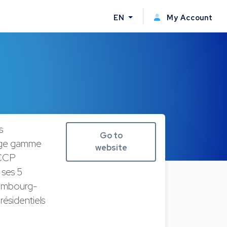
EN
My Account
s
Go to
arge gamme
website
 CCP
 ses 5
embourg-
résidentiels