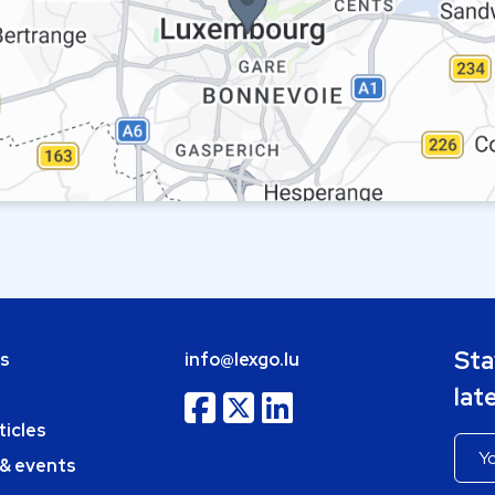
Sta
bs
info@lexgo.lu
lat
ticles
 & events