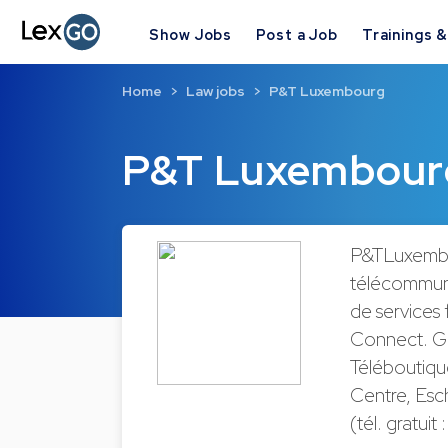
Show Jobs
Post a Job
Trainings 
Home
Law jobs
P&T Luxembourg
P&T Luxembour
P&TLuxembou
télécommun
de services
Connect. Gr
Téléboutiq
Centre, Esch
(tél. gratui