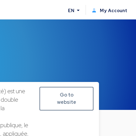
EN
My Account
é) est une
Go to
a double
website
la
publique, le
, appliquée,