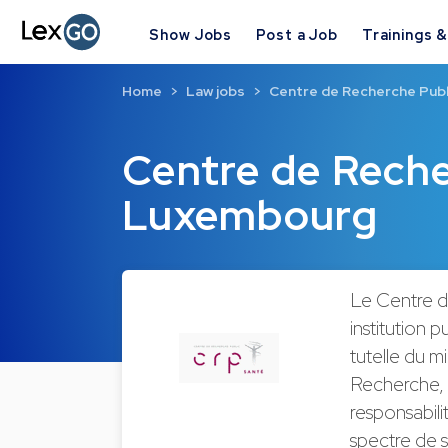
Show Jobs
Post a Job
Trainings 
Home
Law jobs
Centre de Recherche Publ
Centre de Reche
Luxembourg
Le Centre d
institution 
tutelle du m
Recherche, d
responsabili
spectre de 