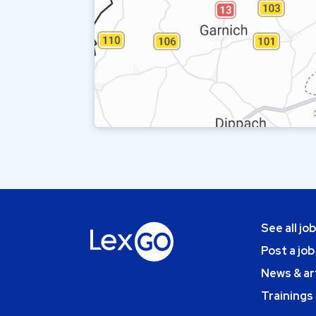
See all jo
Post a job
News & ar
Trainings