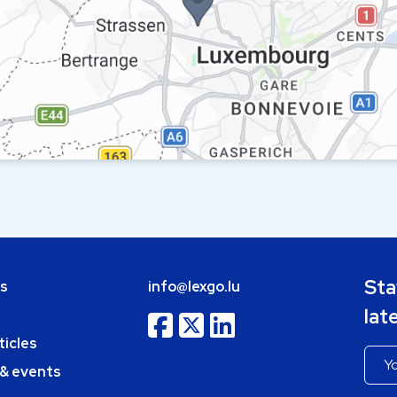
Sta
bs
info@lexgo.lu
lat
ticles
 & events