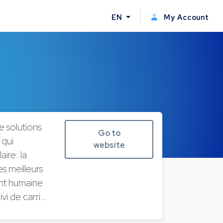
EN
My Account
e solutions
Go to
 qui
website
ire: la
s meilleurs
ent humaine
ivi de carri…