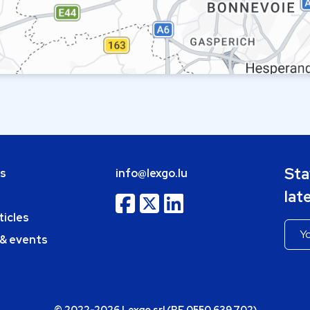
Sta
bs
info@lexgo.lu
lat
ticles
 & events
© 2022-2026 Lexgo srl (BE 0550.639.702)