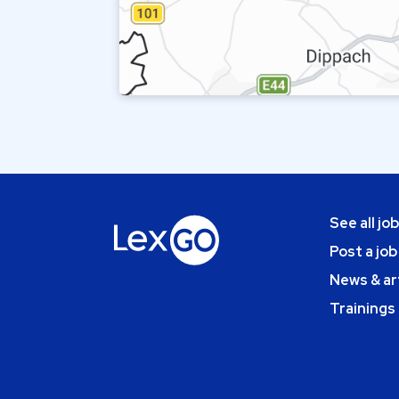
See all jo
Post a job
News & ar
Trainings