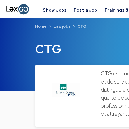
Show Jobs
Post a Job
Trainings 
Home
Law jobs
CTG
CTG
CTG est une 
et de service
distingue à 
qualité de s
professionn
et attrayant