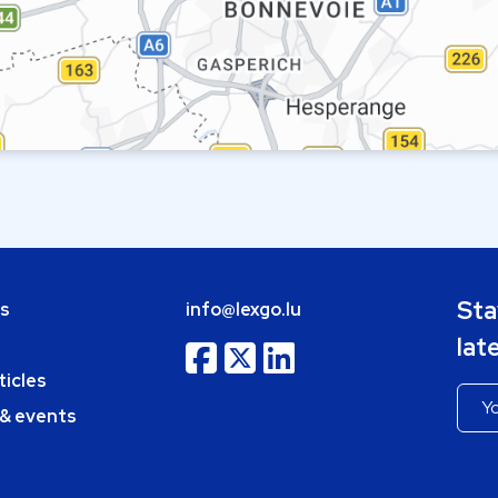
Sta
bs
info@lexgo.lu
lat
ticles
 & events