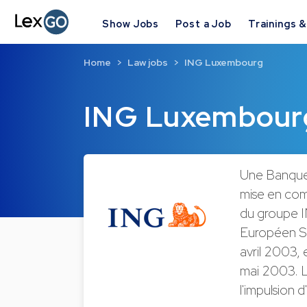
Show Jobs
Post a Job
Trainings 
Home
Law jobs
ING Luxembourg
ING Luxembour
Une Banque 
mise en com
du groupe I
Européen S.
avril 2003, 
mai 2003. L
l'impulsion 