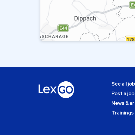
See all jo
Post a job
News & ar
Trainings