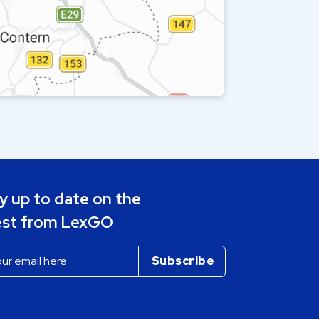
y up to date on the
est from LexGO