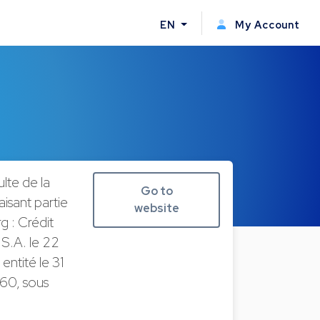
EN
My Account
lte de la
Go to
isant partie
website
 : Crédit
S.A. le 22
entité le 31
60, sous