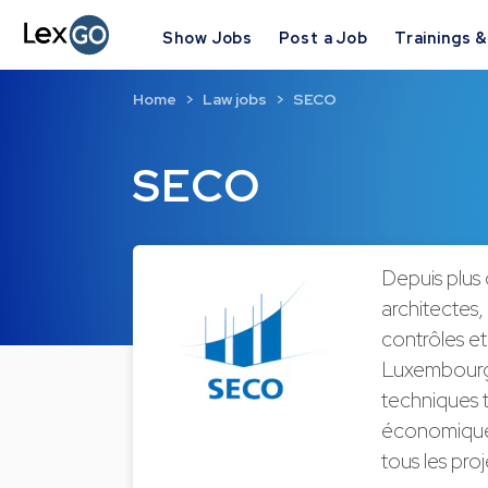
Show Jobs
Post a Job
Trainings 
Home
Law jobs
SECO
SECO
Depuis plus
architectes,
contrôles e
Luxembourg 
techniques t
économiques.
tous les proj