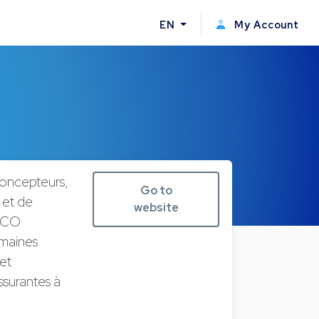
EN
My Account
concepteurs,
Go to
 et de
website
SECO
omaines
et
ssurantes à