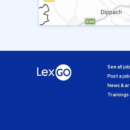
See all jo
Post a job
News & ar
Trainings