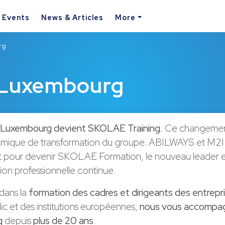
& Events
News & Articles
More
rg
g Luxembourg
uxembourg devient SKOLAE Training.
Ce changement 
amique de transformation du groupe. ABILWAYS et M2I
t pour devenir SKOLAE Formation, le nouveau leader
ion professionnelle continue.
dans la
formation des cadres et dirigeants des entrepr
ic et des institutions européennes,
nous vous accompa
g
depuis
plus de 20 ans
.