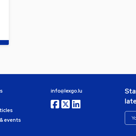
Sta
bs
info@lexgo.lu
lat
ticles
 & events