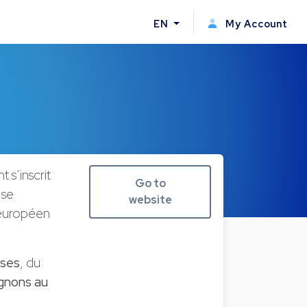
EN
My Account
s’inscrit
Go to
 se
website
 européen
ises
, du
gnons au