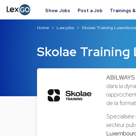
Show Jobs
Post a Job
Trainings 
Home
Law jobs
Skolae Training Luxembou
Skolae Trainin
ABILWAYS L
dans la dyn
rapprochen
de la format
Spécialisée 
secteur publ
Luxembour