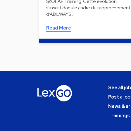
SKOLAE Training. Cette évolution
s’inscrit dans le cadre du rapprochement
d’ABILWAYS …
Read More
See all jo
Post a job
News & ar
Trainings