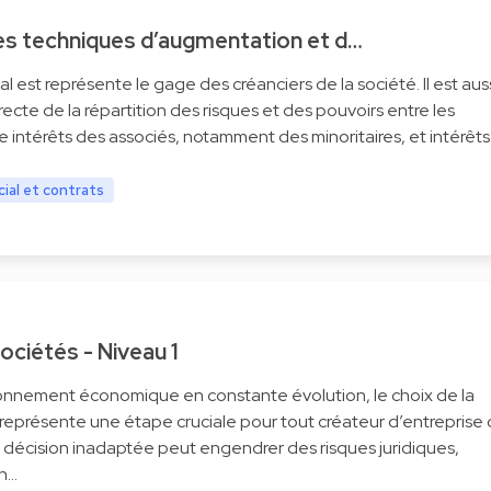
 les techniques d’augmentation et d…
al est représente le gage des créanciers de la société. Il est aus
irecte de la répartition des risques et des pouvoirs entre les
re intérêts des associés, notamment des minoritaires, et intérêt
ial et contrats
ociétés - Niveau 1
onnement économique en constante évolution, le choix de la
 représente une étape cruciale pour tout créateur d’entreprise
e décision inadaptée peut engendrer des risques juridiques,
an…