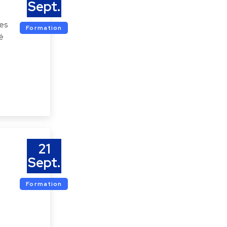
Sept.
des
Formation
é
21
Sept.
Formation