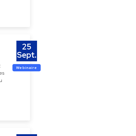
25
Sept.
t
Webinaire
des
u