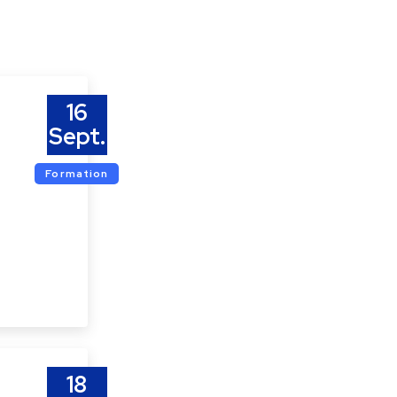
16
Sept.
Formation
18