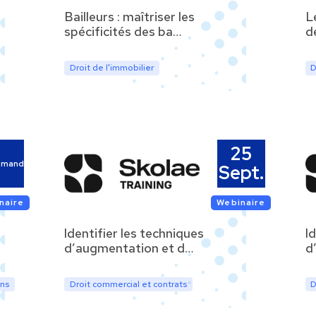
Bailleurs : maîtriser les
L
spécificités des ba…
d
Droit de l'immobilier
D
25
emand
Sept.
naire
Webinaire
Identifier les techniques
I
d’augmentation et d…
d
ons
Droit commercial et contrats
D