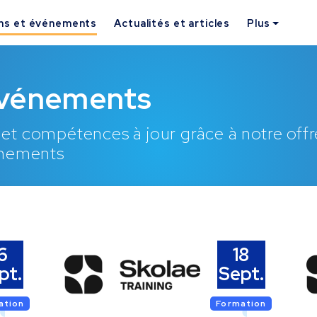
ns et événements
Actualités et articles
Plus
événements
et compétences à jour grâce à notre offr
énements
6
18
pt.
Sept.
ation
Formation