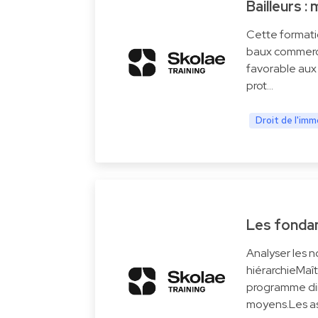
Bailleurs :
Cette formation
baux commerci
favorable aux
prot…
Droit de l'imm
Les fondam
Analyser les n
hiérarchieMaît
programme dire
moyens.Les as