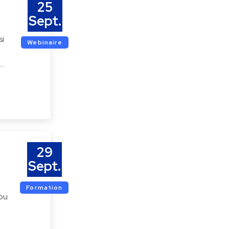
25
Sept.
si
Webinaire
s…
29
Sept.
Formation
 ou