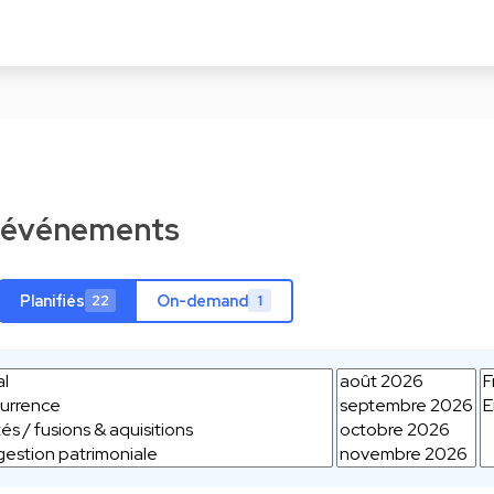
d'événements
Planifiés
On-demand
22
1