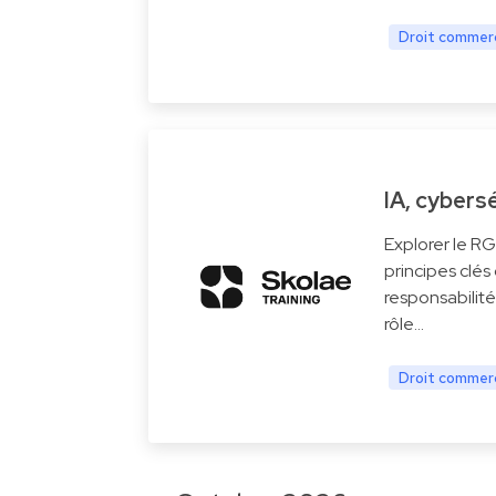
Droit commerc
IA, cybers
Explorer le R
principes clés 
responsabilité
rôle…
Droit commerc