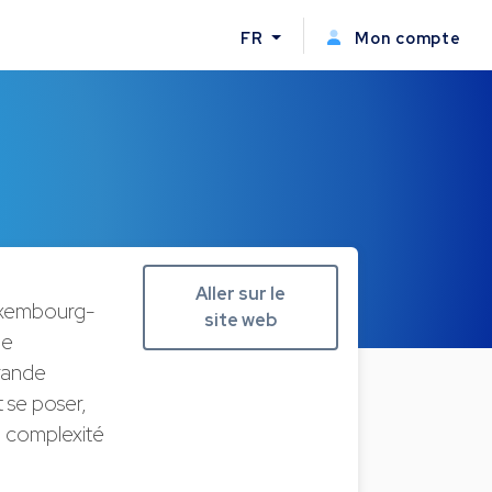
FR
Mon compte
Aller sur le
Luxembourg-
site web
de
grande
 se poser,
a complexité