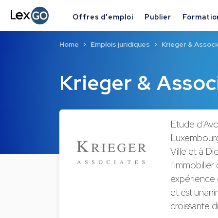
Offres d'emploi
Publier
Formatio
Home
Emplois juridiques
Krieger & Associ
Krieger & Assoc
Etude d’Avo
Luxembourg,
Ville et à Di
l’immobilier
expérience 
et est unan
croissante d