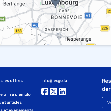
Res
s les offres
info@lexgo.lu
der
ne offre d'emploi
 et articles
ns et événements