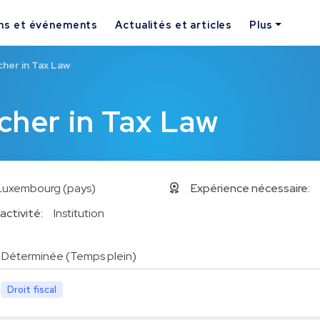
ns et événements
Actualités et articles
Plus
her in Tax Law
cher in Tax Law
Luxembourg (pays)
Expérience nécessaire:
activité:
Institution
Déterminée (Temps plein)
Droit fiscal