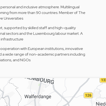
 personal and inclusive atmosphere. Multilingual
 coming from more than 90 countries. Member of The
e Universities
, supported by skilled staff and high-quality
ional sectors and the Luxembourg labour market. A
infrastructure
Cooperation with European institutions, innovative
d a wide range of non-academic partners including
ciations, and NGOs