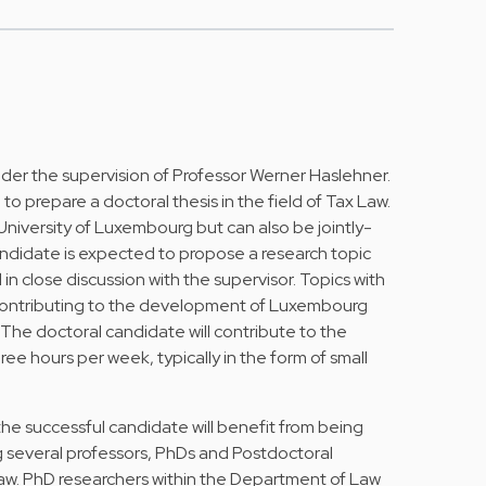
nder the supervision of Professor Werner Haslehner.
 to prepare a doctoral thesis in the field of Tax Law.
University of Luxembourg but can also be jointly-
andidate is expected to propose a research topic
 in close discussion with the supervisor. Topics with
contributing to the development of Luxembourg
 The doctoral candidate will contribute to the
ee hours per week, typically in the form of small
 the successful candidate will benefit from being
 several professors, PhDs and Postdoctoral
law. PhD researchers within the Department of Law