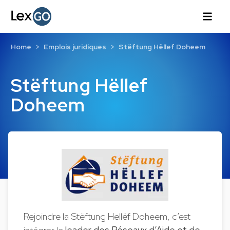
Home
Emplois juridiques
Stëftung Hëllef Doheem
Stëftung Hëllef
Doheem
Rejoindre la Stëftung Hellëf Doheem, c’est