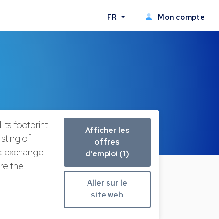
FR
Mon compte
ts footprint
Afficher les
sting of
offres
ck exchange
d'emploi (1)
re the
Aller sur le
site web