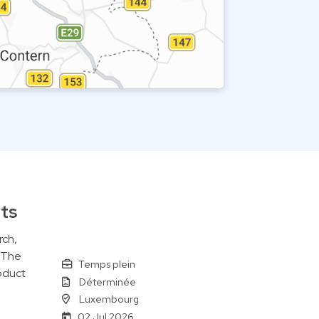
ets
rch,
. The
Temps plein
oduct
Déterminée
Luxembourg
02 Jul 2026