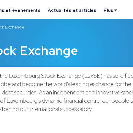
ns et événements
Actualités et articles
Plus
ck Exchange
ock Exchange
 the Luxembourg Stock Exchange (LuxSE) has solidified i
lobe and become the world’s leading exchange for the li
l debt securities. As an independent and innovative sto
 of Luxembourg’s dynamic financial centre, our people a
e behind our international success story.