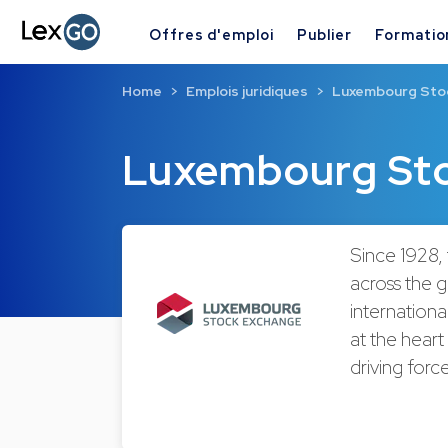
Offres d'emploi
Publier
Formatio
Home
Emplois juridiques
Luxembourg Sto
Luxembourg St
Since 1928,
across the g
internationa
at the heart
driving forc