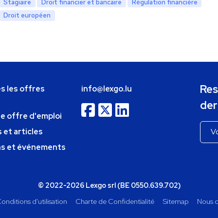
Stagiaire
Droit financier et bancaire
Régulation financière
Droit européen
Res
s les offres
info@lexgo.lu
der
ne offre d'emploi
 et articles
ns et événements
© 2022-2026 Lexgo srl (BE 0550.639.702)
onditions d'utilisation
Charte de Confidentialité
Sitemap
Nous c