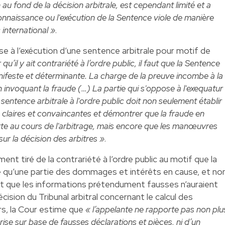
 au fond de la décision arbitrale, est cependant limité et a
econnaissance ou l'exécution de la Sentence viole de manière
 international »
.
se à l’exécution d’une sentence arbitrale pour motif de
 qu’il y ait contrariété à l’ordre public, il faut que la Sentence
nifeste et déterminante. La charge de la preuve incombe à la
n invoquant la fraude (…) La partie qui s'oppose à l'exequatur
sentence arbitrale à l'ordre public doit non seulement établir
 claires et convaincantes et démontrer que la fraude en
te au cours de l'arbitrage, mais encore que les manœuvres
ur la décision des arbitres »
.
ment tiré de la contrariété à l’ordre public au motif que la
é qu’une partie des dommages et intérêts en cause, et no
, et que les informations prétendument fausses n’auraient
ision du Tribunal arbitral concernant le calcul des
rs, la Cour estime que
« l’appelante ne rapporte pas non plu
rise sur base de fausses déclarations et pièces, ni d’un