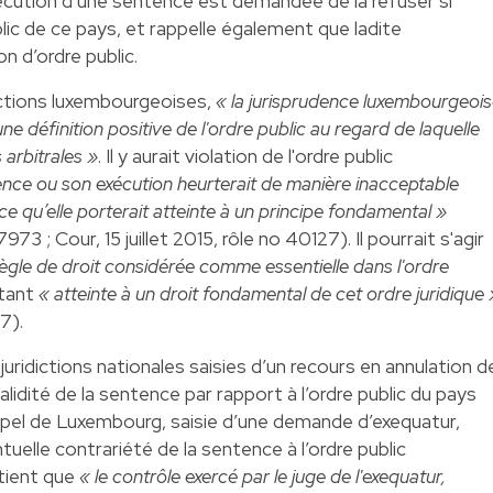
exécution d’une sentence est demandée de la refuser si
ublic de ce pays, et rappelle également que ladite
n d’ordre public.
ictions luxembourgeoises,
« la jurisprudence luxembourgeoi
 définition positive de l'ordre public au regard de laquelle
 arbitrales »
. Il y aurait violation de l'ordre public
ence ou son exécution heurterait de manière inacceptable
n ce qu’elle porterait atteinte à un principe fondamental »
73 ; Cour, 15 juillet 2015, rôle no 40127). Il pourrait s'agir
règle de droit considérée comme essentielle dans l'ordre
tant
« atteinte à un droit fondamental de cet ordre juridique 
7).
uridictions nationales saisies d’un recours en annulation d
lidité de la sentence par rapport à l’ordre public du pays
’appel de Luxembourg, saisie d’une demande d’exequatur,
uelle contrariété de la sentence à l’ordre public
etient que
« le contrôle exercé par le juge de l'exequatur,