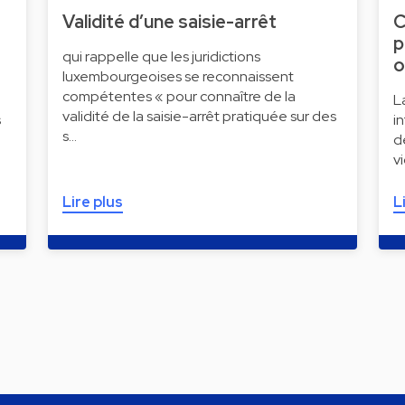
Validité d’une saisie-arrêt
C
p
qui rappelle que les juridictions
o
luxembourgeoises se reconnaissent
compétentes « pour connaître de la
L
validité de la saisie-arrêt pratiquée sur des
s
i
s…
d
v
Lire plus
L