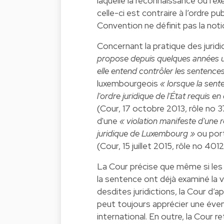
laquelle la reconnaissance ou l’
celle-ci est contraire à l’ordre p
Convention ne définit pas la notio
Concernant la pratique des jurid
propose depuis quelques années une
elle entend contrôler les sentences
luxembourgeois
« lorsque la sent
l'ordre juridique de l'État requis e
(Cour, 17 octobre 2013, rôle no 379
d'une
« violation manifeste d'une 
juridique de Luxembourg »
ou por
(Cour, 15 juillet 2015, rôle no 4012
La Cour précise que même si les j
la sentence ont déjà examiné la va
desdites juridictions, la Cour d
peut toujours apprécier une évent
international. En outre, la Cour r