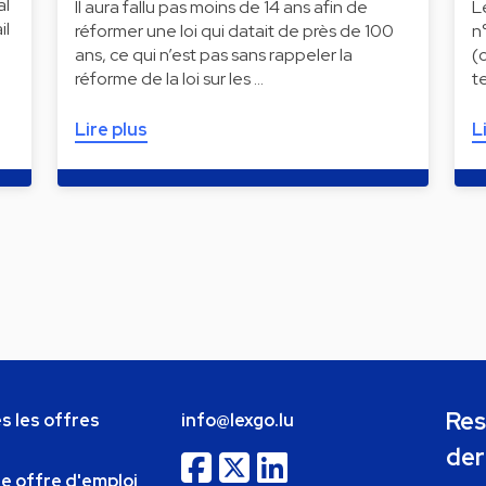
al
Il aura fallu pas moins de 14 ans afin de
L
il
réformer une loi qui datait de près de 100
n
ans, ce qui n’est pas sans rappeler la
(
réforme de la loi sur les …
t
Lire plus
L
Res
s les offres
info@lexgo.lu
der
ne offre d'emploi