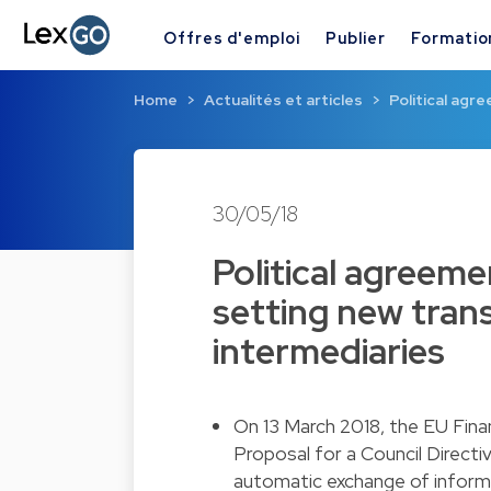
Offres d'emploi
Publier
Formatio
Home
Actualités et articles
Political agr
30/05/18
Political agreem
setting new tran
intermediaries
On 13 March 2018, the EU Fina
Proposal for a Council Direct
automatic exchange of informat