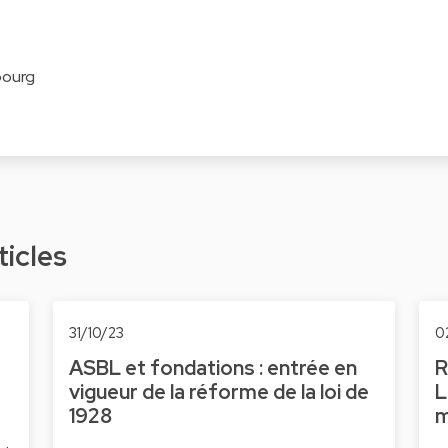
bourg
ticles
31/10/23
0
ASBL et fondations : entrée en
R
vigueur de la réforme de la loi de
L
1928
m