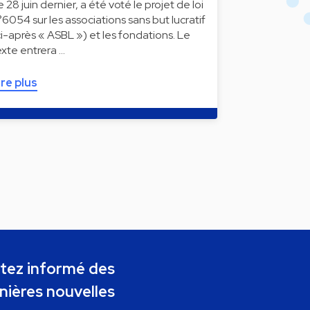
e 28 juin dernier, a été voté le projet de loi
°6054 sur les associations sans but lucratif
ci-après « ASBL ») et les fondations. Le
exte entrera …
ire plus
tez informé des
nières nouvelles