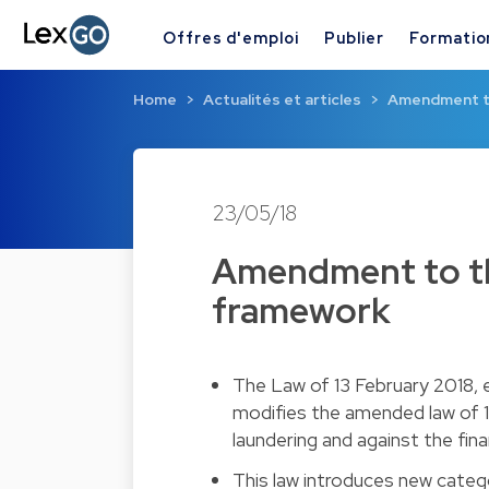
Offres d'emploi
Publier
Formatio
Home
Actualités et articles
Amendment t
23/05/18
Amendment to t
framework
The Law of 13 February 2018, e
modifies the amended law of 
laundering and against the fina
This law introduces new categor