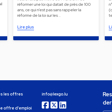
il
réformer une loi qui datait de près de 100
n
ans, ce qui n’est pas sans rappeler la
(
réforme de la loi sur les …
t
Lire plus
L
Res
s les offres
info@lexgo.lu
der
ne offre d'emploi