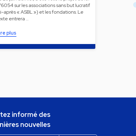
°6054 sur les associations sans but lucratif
ci-après « ASBL ») et les fondations. Le
exte entrera …
ire plus
tez informé des
nières nouvelles