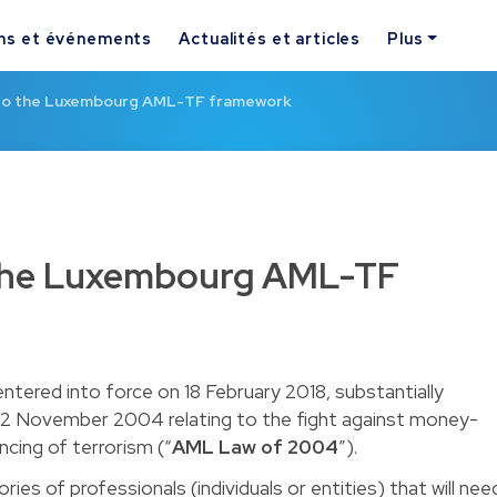
ns et événements
Actualités et articles
Plus
o the Luxembourg AML-TF framework
he Luxembourg AML-TF
ntered into force on 18 February 2018, substantially
12 November 2004 relating to the fight against money-
ncing of terrorism (“
AML Law of 2004
”).
ies of professionals (individuals or entities) that will nee