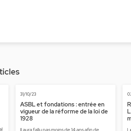
ticles
31/10/23
0
ASBL et fondations : entrée en
R
vigueur de la réforme de la loi de
L
1928
m
al
Il aura fallu pas moins de 14 ans afin de
L