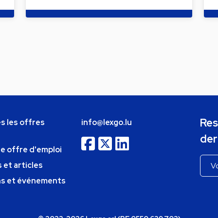
Res
s les offres
info@lexgo.lu
der
ne offre d'emploi
 et articles
ns et événements