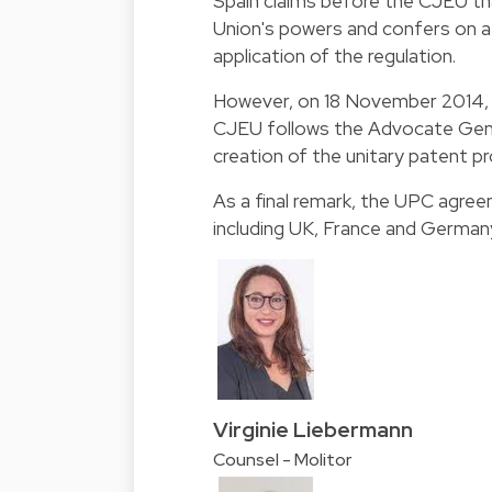
Spain claims before the CJEU t
Union's powers and confers on a 
application of the regulation.
However, on 18 November 2014, t
CJEU follows the Advocate Gener
creation of the unitary patent p
As a final remark, the UPC agree
including UK, France and Germany r
Virginie Liebermann
Counsel - Molitor