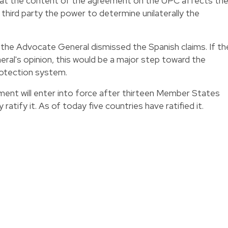
hat the content of the agreement on the UPC affects th
third party the power to determine unilaterally the
he Advocate General dismissed the Spanish claims. If th
al's opinion, this would be a major step toward the
rotection system.
ment will enter into force after thirteen Member States
atify it. As of today five countries have ratified it.