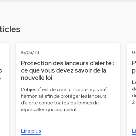
ticles
16/05/23
0
Protection des lanceurs d’alerte :
P
s
ce que vous devez savoir de la
p
s
nouvelle loi
L
d
L’objectif est de créer un cadre législatif
d
harmonisé afin de protéger les lanceurs
2
d’alerte contre toutes les formes de
r
représailles qui pourraient l…
Lire plus
L