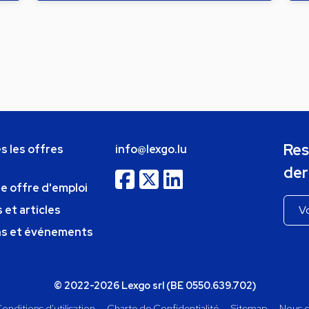
Res
s les offres
info@lexgo.lu
der
ne offre d'emploi
 et articles
ns et événements
© 2022-2026 Lexgo srl (BE 0550.639.702)
onditions d'utilisation
Charte de Confidentialité
Sitemap
Nous c