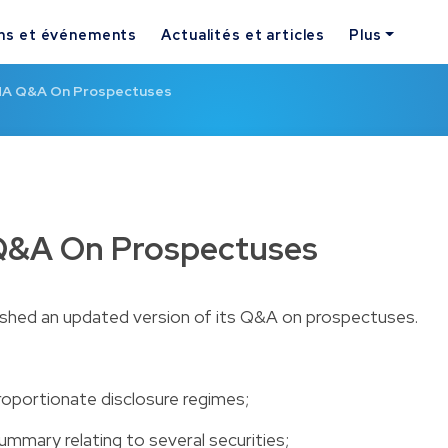
ns et événements
Actualités et articles
Plus
A Q&A On Prospectuses
&A On Prospectuses
shed an updated version of its
Q&A on prospectuses
.
roportionate disclosure regimes;
summary relating to several securities;