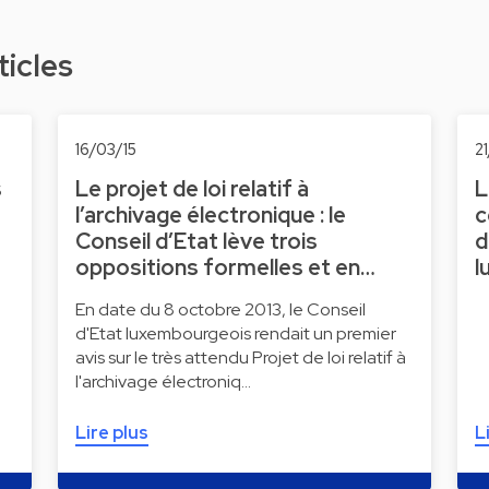
ticles
16/03/15
21
s
Le projet de loi relatif à
L
l’archivage électronique : le
c
Conseil d’Etat lève trois
d
oppositions formelles et en…
l
En date du 8 octobre 2013, le Conseil
d'Etat luxembourgeois rendait un premier
avis sur le très attendu Projet de loi relatif à
l'archivage électroniq…
Lire plus
L