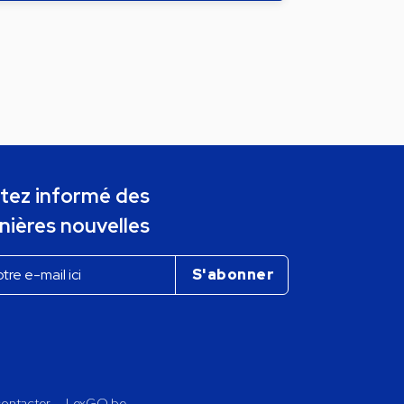
tez informé des
nières nouvelles
ontacter
LexGO.be