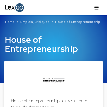
Home
Emplois juridiques
House of Entrepreneurship
House of
Entrepreneurship
House of Entrepreneurship n'a pas encore