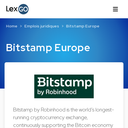
Home
Emplois juridiques
Bitstamp Europe
Bitstamp Europe
Bitstamp by Robinhood is the world’s longest-
running cryptocurrency exchange,
continuously supporting the Bitcoin economy