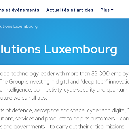
ns et événements
Actualités et articles
Plus
lutions Luxembourg
olutions Luxembourg
 global technology leader with more than 83,000 employ
The Group is investing in digital and “deep tech” innovati
cial intelligence, connectivity, cybersecurity and quantu
future we can all trust.
ts of defence, aerospace and space, cyber and digital, 
utions, services and products to help its customers – co
s and governments – to carry out their critical missions.