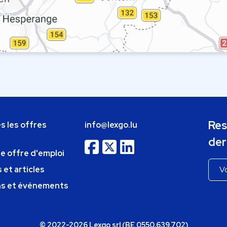
Res
s les offres
info@lexgo.lu
der
ne offre d'emploi
 et articles
ns et événements
© 2022-2026 Lexgo srl (BE 0550.639.702)