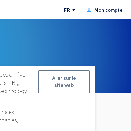
FR
Mon compte
ees on five
Aller sur le
ons – Big
site web
m technology
Thales
mpanies,