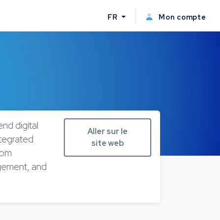
FR
Mon compte
nd digital
Aller sur le
ntegrated
site web
rom
agement, and