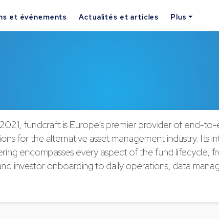
ns et événements
Actualités et articles
Plus
021, fundcraft is Europe’s premier provider of end-to-e
ons for the alternative asset management industry. Its i
ering encompasses every aspect of the fund lifecycle, f
 and investor onboarding to daily operations, data man