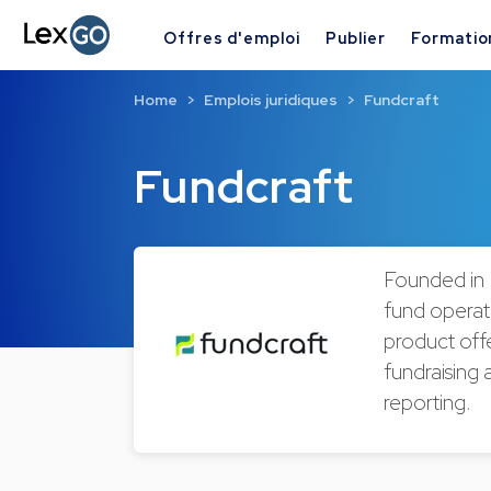
Offres d'emploi
Publier
Formatio
Home
Emplois juridiques
Fundcraft
Fundcraft
Founded in 2
fund operati
product off
fundraising
reporting.