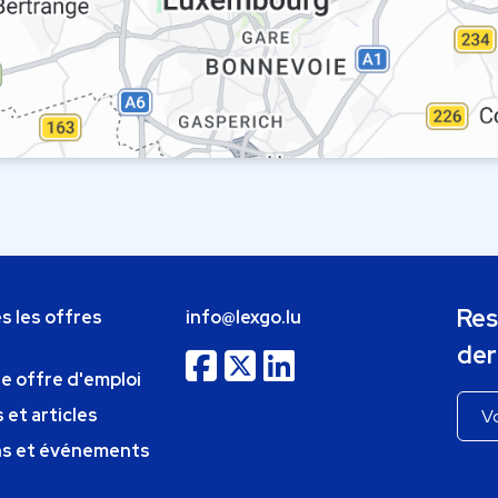
Res
s les offres
info@lexgo.lu
der
ne offre d'emploi
 et articles
ns et événements