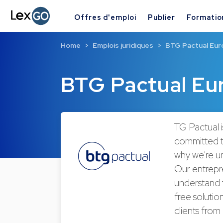
Offres d'emploi
Publier
Formatio
Home
Emplois juridiques
BTG Pactual Eur
BTG Pactual Eu
TG Pactual i
committed to
why we're un
Our entrepre
understand 
free solution
clients from