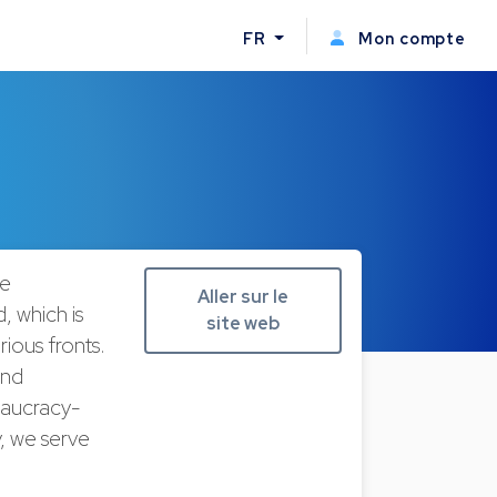
FR
Mon compte
re
Aller sur le
, which is
site web
ious fronts.
and
eaucracy-
y, we serve