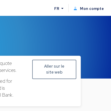
FR
Mon compte
squote
Aller sur le
services.
site web
ned for
 is
l Bank.