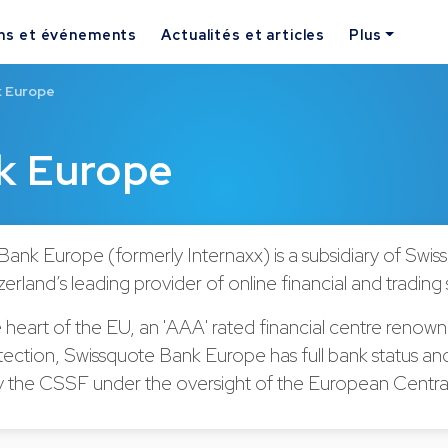
ns et événements
Actualités et articles
Plus
k Europe
k Europe
ank Europe (formerly Internaxx) is a subsidiary of Swis
erland’s leading provider of online financial and trading 
 heart of the EU, an 'AAA' rated financial centre renow
tection, Swissquote Bank Europe has full bank status and
y the CSSF under the oversight of the European Centra