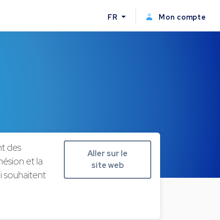
FR
Mon compte
nt des
Aller sur le
ésion et la
site web
i souhaitent