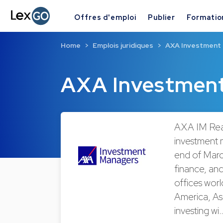
Offres d'emploi
Publier
Formatio
Home
Emplois juridiques
AXA Investment
AXA Investmen
AXA IM Real 
investment 
end of March
finance, an
offices worl
America, Asi
investing wi