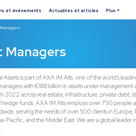
ns et événements
Actualités et articles
Plus
 Managers
t Managers
Assets is part of AXA IM Alts, one of the world's leadin
managers with €188 billion in assets under management a
 2022 across real estate, infrastructure, private debt, s
d hedge funds. AXA IM Alts employs over 750 people a
dwide, serving the needs of over 500 clients in Europe,
a-Pacific, and the Middle East. We are a global leader in
…