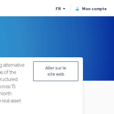
FR
Mon compte
g alternative
Aller sur le
s of the
site web
tructured
cross 15
 North
 real asset